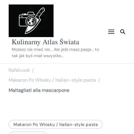
Kulinarny Atlas Świata
Możesz nie mieć nic… Ale jeśli masz pasje… to
tak jak byś miał wszystko…
Rafalcook
/
Makaron Po Włosku / Italian-style pasta
/
Maltagliati alla mascarpone
Makaron Po Włosku / Italian-style pasta