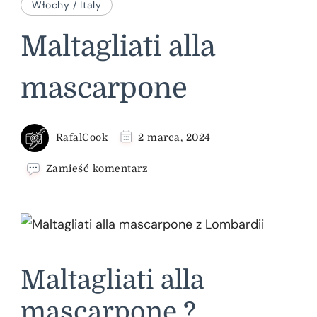
Włochy / Italy
Maltagliati alla
mascarpone
RafalCook
2 marca, 2024
we
Zamieść komentarz
wpisie
Maltagliati
alla
mascarpone
Maltagliati alla
mascarpone ?