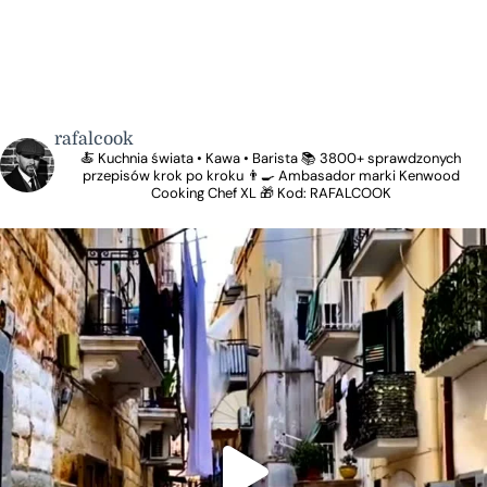
rafalcook
🍝 Kuchnia świata • Kawa • Barista
📚 3800+ sprawdzonych
przepisów krok po kroku
👨‍🍳 Ambasador marki Kenwood
Cooking Chef XL
🎁 Kod: RAFALCOOK